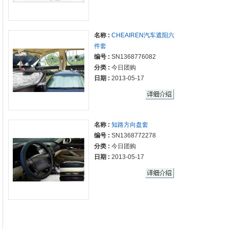
名称 :
CHEAIREN汽车遮阳六
件套
编号 :
SN1368776082
分类 :
今日团购
日期 :
2013-05-17
名称 :
知路方向盘套
编号 :
SN1368772278
分类 :
今日团购
日期 :
2013-05-17